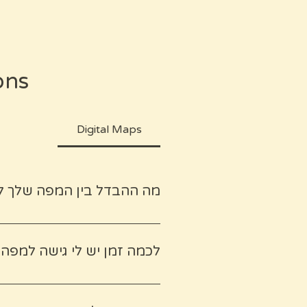
ons
Digital Maps
מה ההבדל בין המפה שלך לבי
שאלה מצוינת. בעוד שחיפוש בגוג
במפה היא תוצאה של גישת ה"נוו
לכמה זמן יש לי גישה למפה?
שהגיעו מהמלצות של מקומיים שהפכו לחברים. אתם מקבלים את קיצור הדרך לחוויות האותנטיות ביותר.