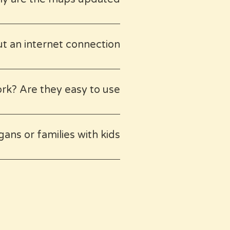
e soul of a place.
thy spot or if a place no
ap you have saved.
t an internet connection?
l). After that, all the points
k? Are they easy to use?
opens in your Google Maps app
guide with essential tips and
ans or families with kids?
ly-friendly spots, and
oices for your journey.