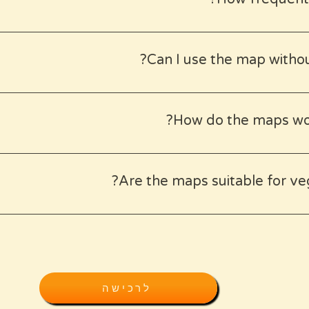
s to couples and adventurers looking to connect with the tru
I continue to travel and explore. Whenever I find a new, wor
update the map. These updates automatically sync to the m
Can I use the map withou
 once when you have an internet connection (like at your hote
ine use, and you can navigate using your phone's GPS.
How do the maps wor
hase, you'll get a personal link. Just click it, and the map 
s automatically. Plus, you'll get a beautifully designed PDF 
Are the maps suitable for veg
experience even better.
ude notes for each location, highlighting vegan options, fami
 to provide you with all the info you need to make the best ch
לרכישה