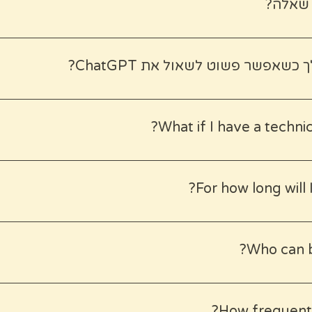
 שאלה?
תמיכה היא אנושית. אם נתקלתם בבעיה או שיש לכם שאלה, אתם תמיד
hey@mydailyjourneys.com, ואשמח לעזור.
אפשר פשוט לשאול את ChatGPT?
משפחתית הקטנה שמצאתי בסמטה בסופיה, שפתוחה רק שעה ביום. המפו
What if I have a techni
ומספקות המלצות שנולדו מתוך חוויה אמיתית ובלתי אמצעית "מהשטח".
he support is human. If you run into any issues or have a que
s.com, and I'll be happy to help.
For how long will
the map is saved to your Google account, it's yours to use f
Who can b
ious travelers who believe the best experiences are found b
 who want to save time on planning and spend it authentical
How frequentl