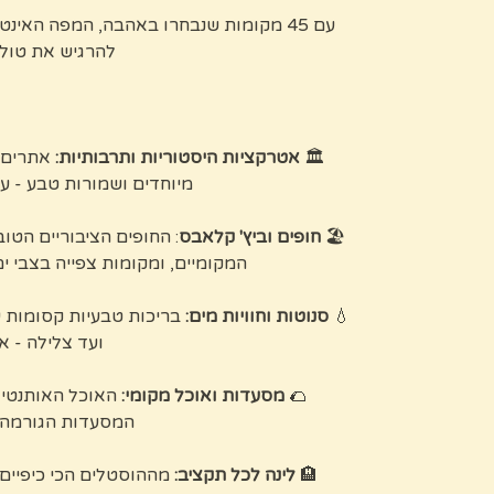
עם 45 מקומות שנבחרו באהבה, המפה האי
להרגיש את טולו
🏛️
אטרקציות היסטוריות ותרבותיות:
אתרים א
מיוחדים ושמורות טבע - עם
🏖️
חופים וביץ' קלאבס
: החופים הציבוריים הטוב
המקומיים, ומקומות צפייה בצבי ים
💧
סנוטות וחוויות מים:
בריכות טבעיות קסומות ע
ועד צלילה - א
🌮
מסעדות ואוכל מקומי:
האוכל האותנטי 
המסעדות הגורמה -
🏨
לינה לכל תקציב:
מההוסטלים הכי כיפיים 