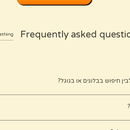
Frequently asked questi
ן חיפוש בבלוגים או בגוגל?
ל יציף אתכם במידע אינסופי והמלצות גנריות, המפות שלי מציעות ס
דות האיטית" שלי – שילוב של מקומות שגיליתי בעצמי במשך חודשי
לכל החיים. מרגע שהמפה נשמרה בחשבון הגוגל שלכם, היא שלכם ללא הגבלת זמן.